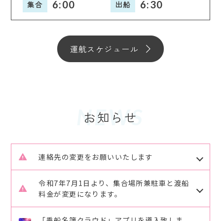
6:00
6:30
集合
出船
運航スケジュール
NEWS
連絡先の変更をお願いいたします
R7.8.1よりさくら渡船のご予約、ご連絡の連絡先が
令和7年7月1日より、集合場所兼駐車と渡船
変更致します。
料金が変更になります。
これまで2回線を使用していましたが
旧）水口海運駐車場 → 新）広島港桟橋駐車場
080-4291-0888 → 090-6494-7788 のみになり
「乗船名簿クラウド」アプリを導入致しま