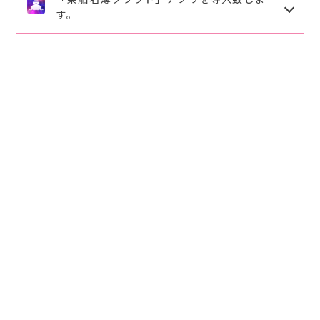
詳しくは、さくら渡船ご案内をご確認下さい。ご理解
す。
ますので修正登録をお願い致します。
ご協力の程、よろしくお願い致します。
ご予約、ご連絡番号
090-6494-7788
にお願い致しま
導入頂くと手書きでの記入が省略出来ます。
筏釣りクール対策のオススメ
す。
下記のQRコードを読み取りお客様の情報を入力頂き
パラソル⛱️とパラソル台（パラソルと台は紐で繋いで
ますと乗船時ワンクリックで乗船名簿が登録が出来ま
下さい）。
す。
空調服、腰巻タイプの救命具（動き易く涼しいで
2026.3.29
事前登録して頂くとスムーズに利用ができます。
す）。
ご活用、ご登録をお願い致します。
麦藁ボウシ 水分と氷は充分用意して下さい。
2026.3.11
2026.3.11