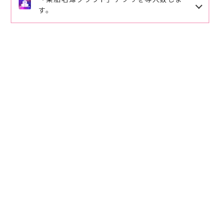
詳しくは、さくら渡船ご案内をご確認下さい。ご理解
す。
ますので修正登録をお願い致します。
ご協力の程、よろしくお願い致します。
ご予約、ご連絡番号
090-6494-7788
にお願い致しま
導入頂くと手書きでの記入が省略出来ます。
筏釣りクール対策のオススメ
す。
下記のQRコードを読み取りお客様の情報を入力頂き
パラソル⛱️とパラソル台（パラソルと台は紐で繋いで
ますと乗船時ワンクリックで乗船名簿が登録が出来ま
下さい）。
す。
空調服、腰巻タイプの救命具（動き易く涼しいで
2026.3.29
事前登録して頂くとスムーズに利用ができます。
す）。
ご活用、ご登録をお願い致します。
麦藁ボウシ 水分と氷は充分用意して下さい。
2026.3.11
2026.3.11