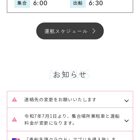
6:00
6:30
集合
出船
運航スケジュール
NEWS
連絡先の変更をお願いいたします
R7.8.1よりさくら渡船のご予約、ご連絡の連絡先が
令和7年7月1日より、集合場所兼駐車と渡船
変更致します。
料金が変更になります。
これまで2回線を使用していましたが
旧）水口海運駐車場 → 新）広島港桟橋駐車場
080-4291-0888 → 090-6494-7788 のみになり
「乗船名簿クラウド」アプリを導入致しま