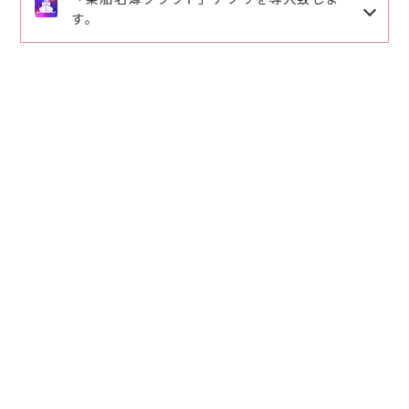
詳しくは、さくら渡船ご案内をご確認下さい。ご理解
す。
ますので修正登録をお願い致します。
ご協力の程、よろしくお願い致します。
ご予約、ご連絡番号
090-6494-7788
にお願い致しま
導入頂くと手書きでの記入が省略出来ます。
筏釣りクール対策のオススメ
す。
下記のQRコードを読み取りお客様の情報を入力頂き
パラソル⛱️とパラソル台（パラソルと台は紐で繋いで
ますと乗船時ワンクリックで乗船名簿が登録が出来ま
下さい）。
す。
空調服、腰巻タイプの救命具（動き易く涼しいで
2026.3.29
事前登録して頂くとスムーズに利用ができます。
す）。
ご活用、ご登録をお願い致します。
麦藁ボウシ 水分と氷は充分用意して下さい。
2026.3.11
2026.3.11