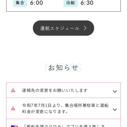
6:00
6:30
集合
出船
運航スケジュール
NEWS
連絡先の変更をお願いいたします
R7.8.1よりさくら渡船のご予約、ご連絡の連絡先が
令和7年7月1日より、集合場所兼駐車と渡船
変更致します。
料金が変更になります。
これまで2回線を使用していましたが
旧）水口海運駐車場 → 新）広島港桟橋駐車場
080-4291-0888 → 090-6494-7788 のみになり
「乗船名簿クラウド」アプリを導入致しま