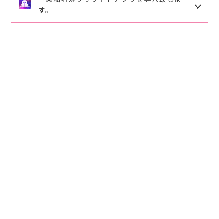
詳しくは、さくら渡船ご案内をご確認下さい。ご理解
す。
ますので修正登録をお願い致します。
ご協力の程、よろしくお願い致します。
ご予約、ご連絡番号
090-6494-7788
にお願い致しま
導入頂くと手書きでの記入が省略出来ます。
筏釣りクール対策のオススメ
す。
下記のQRコードを読み取りお客様の情報を入力頂き
パラソル⛱️とパラソル台（パラソルと台は紐で繋いで
ますと乗船時ワンクリックで乗船名簿が登録が出来ま
下さい）。
す。
空調服、腰巻タイプの救命具（動き易く涼しいで
2026.3.29
事前登録して頂くとスムーズに利用ができます。
す）。
ご活用、ご登録をお願い致します。
麦藁ボウシ 水分と氷は充分用意して下さい。
2026.3.11
2026.3.11