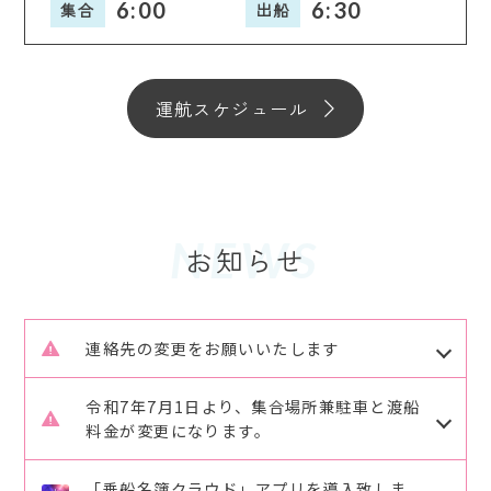
6:00
6:30
集合
出船
運航スケジュール
NEWS
連絡先の変更をお願いいたします
R7.8.1よりさくら渡船のご予約、ご連絡の連絡先が
令和7年7月1日より、集合場所兼駐車と渡船
変更致します。
料金が変更になります。
これまで2回線を使用していましたが
旧）水口海運駐車場 → 新）広島港桟橋駐車場
080-4291-0888 → 090-6494-7788 のみになり
「乗船名簿クラウド」アプリを導入致しま