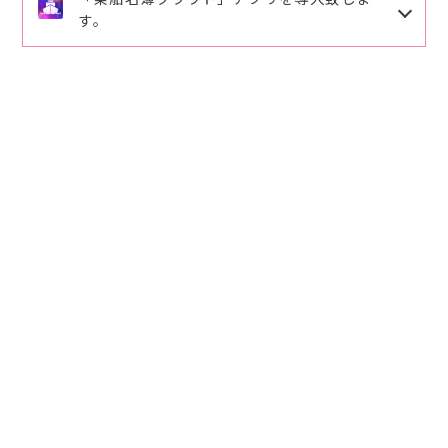
詳しくは、さくら渡船ご案内をご確認下さい。ご理解
す。
ますので修正登録をお願い致します。
ご協力の程、よろしくお願い致します。
ご予約、ご連絡番号
090-6494-7788
にお願い致しま
導入頂くと手書きでの記入が省略出来ます。
筏釣りクール対策のオススメ
す。
下記のQRコードを読み取りお客様の情報を入力頂き
パラソル⛱️とパラソル台（パラソルと台は紐で繋いで
ますと乗船時ワンクリックで乗船名簿が登録が出来ま
下さい）。
す。
空調服、腰巻タイプの救命具（動き易く涼しいで
2026.3.29
事前登録して頂くとスムーズに利用ができます。
す）。
ご活用、ご登録をお願い致します。
麦藁ボウシ 水分と氷は充分用意して下さい。
2026.3.11
2026.3.11