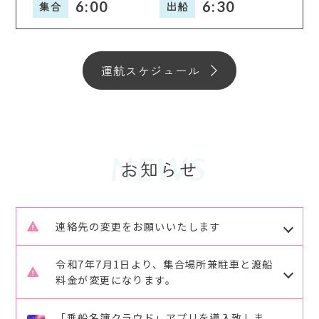
6:00
6:30
集合
出船
運航スケジュール
NEWS
連絡先の変更をお願いいたします
R7.8.1よりさくら渡船のご予約、ご連絡の連絡先が
令和7年7月1日より、集合場所兼駐車と渡船
変更致します。
料金が変更になります。
これまで2回線を使用していましたが
旧）水口海運駐車場 → 新）広島港桟橋駐車場
080-4291-0888 → 090-6494-7788 のみになり
「乗船名簿クラウド」アプリを導入致しま