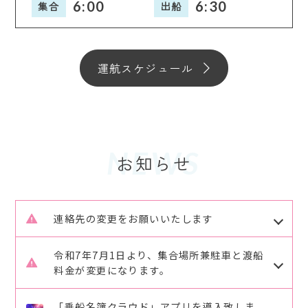
6:00
6:30
集合
出船
運航スケジュール
NEWS
連絡先の変更をお願いいたします
R7.8.1よりさくら渡船のご予約、ご連絡の連絡先が
令和7年7月1日より、集合場所兼駐車と渡船
変更致します。
料金が変更になります。
これまで2回線を使用していましたが
旧）水口海運駐車場 → 新）広島港桟橋駐車場
080-4291-0888 → 090-6494-7788 のみになり
「乗船名簿クラウド」アプリを導入致しま