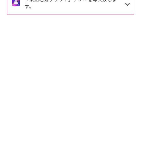
詳しくは、さくら渡船ご案内をご確認下さい。ご理解
す。
ますので修正登録をお願い致します。
ご協力の程、よろしくお願い致します。
ご予約、ご連絡番号
090-6494-7788
にお願い致しま
導入頂くと手書きでの記入が省略出来ます。
筏釣りクール対策のオススメ
す。
下記のQRコードを読み取りお客様の情報を入力頂き
パラソル⛱️とパラソル台（パラソルと台は紐で繋いで
ますと乗船時ワンクリックで乗船名簿が登録が出来ま
下さい）。
す。
空調服、腰巻タイプの救命具（動き易く涼しいで
2026.3.29
事前登録して頂くとスムーズに利用ができます。
す）。
ご活用、ご登録をお願い致します。
麦藁ボウシ 水分と氷は充分用意して下さい。
2026.3.11
2026.3.11